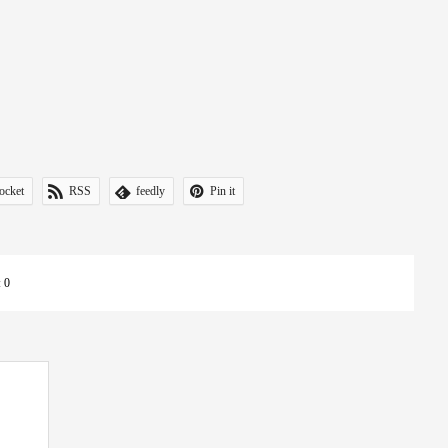
ocket
RSS
feedly
Pin it
:
0