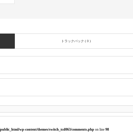
トラックバック ( 0 )
/public_html/wp-content/themes/switch_tcd063/comments.php
on line
98