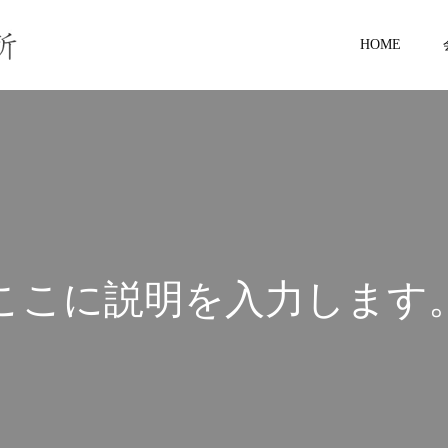
HOME
こ
こ
に
説
明
を
入
力
し
ま
す
こ