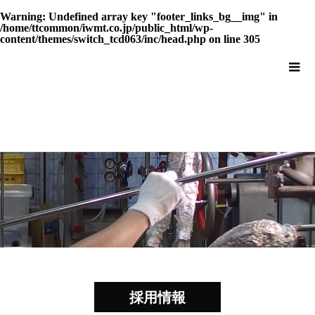
Warning
: Undefined array key "footer_links_bg__img" in
/home/ttcommon/iwmt.co.jp/public_html/wp-
content/themes/switch_tcd063/inc/head.php
on line
305
採用情報